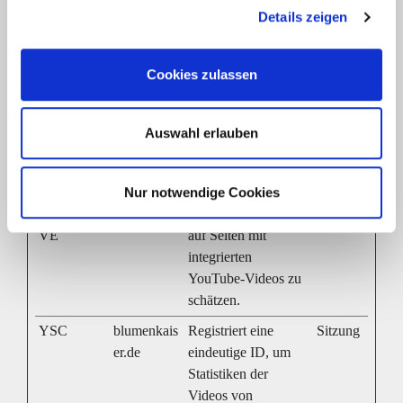
die relevant und ansprechend für den einzelnen Benutzer
Details zeigen
sind und daher wertvoller für Publisher und
werbetreibende Drittparteien sind.
Cookies zulassen
Maxim
ale
Name
Anbieter
Zweck
Auswahl erlauben
Speiche
rdauer
Nur notwendige Cookies
VISITOR_
blumenkais
Versucht, die
180
INFO1_LI
er.de
Benutzerbandbreite
Tage
VE
auf Seiten mit
integrierten
YouTube-Videos zu
schätzen.
YSC
blumenkais
Registriert eine
Sitzung
er.de
eindeutige ID, um
Statistiken der
Videos von