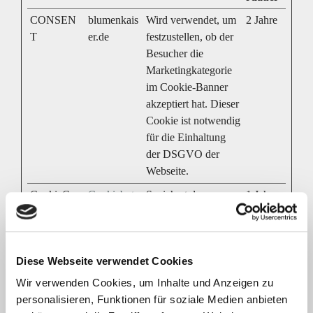
CONSEN
blumenkais
Wird verwendet, um
2 Jahre
T
er.de
festzustellen, ob der
Besucher die
Marketingkategorie
im Cookie-Banner
akzeptiert hat. Dieser
Cookie ist notwendig
für die Einhaltung
der DSGVO der
Webseite.
CookieCon
Cookiebot
Speichert den
1 Jahr
sent
Zustimmungsstatus
des Benutzers für
Cookies auf der
Diese Webseite verwendet Cookies
aktuellen Domäne.
Wir verwenden Cookies, um Inhalte und Anzeigen zu
rc::a
Google
Dieser Cookie wird
Beständ
personalisieren, Funktionen für soziale Medien anbieten
verwendet, um
ig