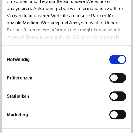
zu können und die Zugriffe auf unsere Website zu
zwischen Menschen
analysieren. Außerdem geben wir Informationen zu Ihrer
und Bots zu
Verwendung unserer Website an unsere Partner für
unterscheiden. Dies
soziale Medien, Werbung und Analysen weiter. Unsere
ist vorteilhaft für die
Partner führen diese Informationen möglicherweise mit
webseite, um gültige
weiteren Daten zusammen, die Sie ihnen bereitgestellt
Berichte über die
haben oder die sie im Rahmen Ihrer Nutzung der Dienste
Nutzung ihrer
gesammelt haben.
webseite zu erstellen.
Einwilligungsauswahl
Notwendig
rc::c
Google
Dieser Cookie wird
Sitzung
verwendet, um
zwischen Menschen
Präferenzen
und Bots zu
unterscheiden.
Statistiken
Marketing (2)
Marketing
Marketing-Cookies werden verwendet, um Besuchern auf
Webseiten zu folgen. Die Absicht ist, Anzeigen zu zeigen,